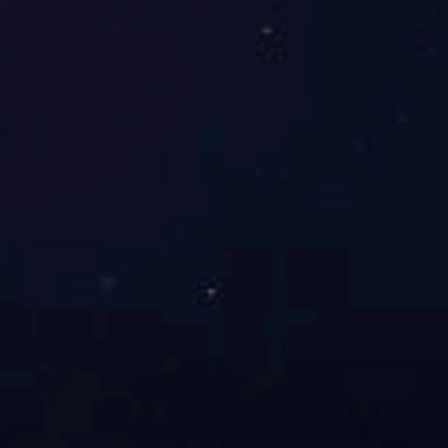
弱电系统建设及智能化系统
综合布线系统是智能化办公室建设数字化信息系统基础设施，是将所
有语音、数据等系统进行统一的规划设计的结构化布线系统，为办公
提供信息化、智能化的物质介质，支持将来语音、数据、图文、多媒
体等综合应用。
信息安全整体解决方案
随着数字化转型和统一化建设的不断推进，业务和数据正从分散部署
走向大集中，数据中心极大地促进了企业业务的发展。
安全云解决方案