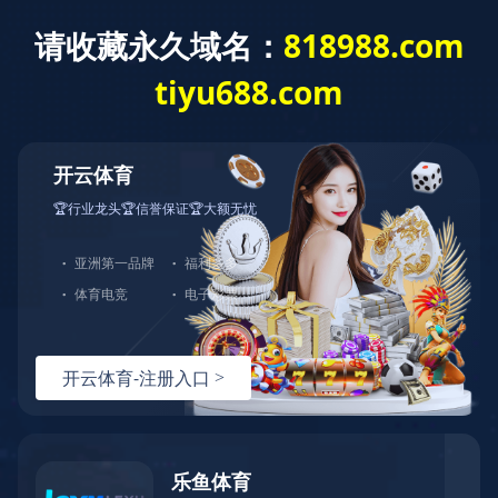
OD官方版网站登录入口
OD官方版网站登录入口-OD(中国)
解决方案

解决方案
进一步了解

弱电系统建设及智能化系统
信息安全整体解决方案
安全云解决方案